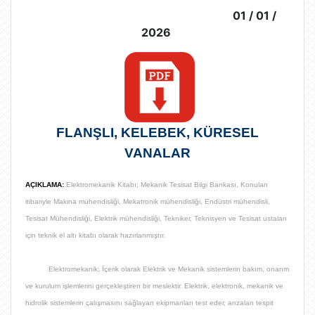
01 / 01 /
2026
FLANŞLI, KELEBEK, KÜRESEL
VANALAR
AÇIKLAMA:
Elektromekanik Kitabı; Mekanik Tesisat Bilgi Bankası, Konuları
itibariyle Makina mühendisliği, Mekatronik mühendisliği, Endüstri mühendisli,
Tesisat Mühendisliği, Elektrik mühendisliği, Tekniker, Teknisyen ve Tesisat ustaları
için teknik el altı kitabı olarak hazırlanmıştır.
Elektromekanik; İçerik olarak
Elektrik ve Mekanik sistemlerin bakım, onarım
ve kurulum işlemlerini gerçekleştiren bir meslektir
. Elektrik, elektronik, mekanik ve
hidrolik sistemlerin çalışmasını sağlayan ekipmanları test eder, arızaları tespit