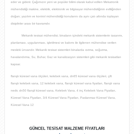
eder ve giderir. Çağımızın yeni ve popüler bilimi olarak kabul edilen Mekatronik
mühendisliği makine, elektrik, elektronik ve bilgisayar mühendisliğinin evliliğinden
doğan;
yazılım ve kontrol mühendisliği
konularını da aynı çatı altında toplayan
disiplinler arası bir kavramdır.
Mekanik tesisat mühendisi;
binaların içindeki mekanik sistemlerin tasarımı,
planlaması, uygulanması, işletilmesi ve bakımı ile ilgilenen mühendise verilen
mesleki ünvandır
. Mekanik tesisat sistemleri binalarda ısıtma, soğutma,
havalandırma, Su, Buhar, Gaz ve kanalizasyon sistemleri gibi mekanik tesisatları
kapsar.
flanşlı küresel vana ölçüleri, kelebek vana, dn65 küresel vana ölçüleri, çift
flanşlı kelebek vana, 12 kelebek vana, flanşlı küresel vana fiyatları, flanşlı vana
nedir, dn50 flanşli küresel vana,
Kelebek Vana, 4 inç Kelebek Vana Fiyatları,
Küresel Vana Fiyatları, 3/4 Küresel Vana Fiyatları, Paslanmaz Küresel Vana,
Küresel Vana 12
GÜNCEL TESİSAT MALZEME FİYATLARI