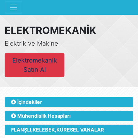
ELEKTROMEKANİK
Elektrik ve Makine
Elektromekanik
Satın Al
İçindekiler
Mühendislik Hesapları
FLANŞLI,KELEBEK,KÜRESEL VANALAR