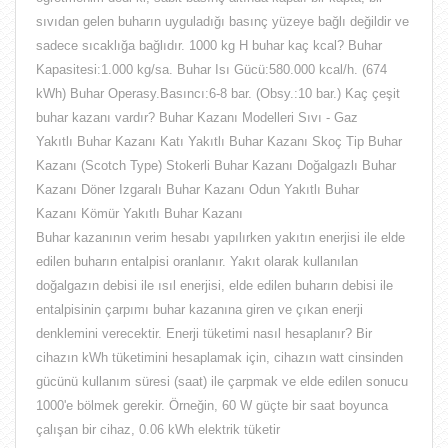
sıvıdan gelen buharın uyguladığı basınç yüzeye bağlı değildir ve
sadece sıcaklığa bağlıdır. 1000 kg H buhar kaç kcal? Buhar
Kapasitesi:1.000 kg/sa. Buhar Isı Gücü:580.000 kcal/h. (674
kWh) Buhar Operasy.Basıncı:6-8 bar. (Obsy.:10 bar.) Kaç çeşit
buhar kazanı vardır? Buhar Kazanı Modelleri Sıvı - Gaz
Yakıtlı Buhar Kazanı Katı Yakıtlı Buhar Kazanı Skoç Tip Buhar
Kazanı (Scotch Type) Stokerli Buhar Kazanı Doğalgazlı Buhar
Kazanı Döner Izgaralı Buhar Kazanı Odun Yakıtlı Buhar
Kazanı Kömür Yakıtlı Buhar Kazanı
Buhar
kazanının
verim
hesabı yapılırken yakıtın enerjisi ile elde
edilen buharın entalpisi oranlanır. Yakıt olarak kullanılan
doğalgazın debisi ile ısıl enerjisi, elde edilen buharın debisi ile
entalpisinin çarpımı
buhar
kazanına giren ve çıkan enerji
denklemini verecektir.
Enerji tüketimi nasıl hesaplanır? Bir
cihazın kWh tüketimini hesaplamak için, cihazın watt cinsinden
gücünü kullanım süresi (saat) ile çarpmak ve elde edilen sonucu
1000'e bölmek gerekir. Örneğin, 60 W güçte bir saat boyunca
çalışan bir cihaz, 0.06 kWh elektrik tüketir