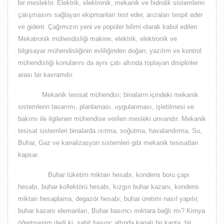
bir meslektir
. Elektrik, elektronik, mekanik ve hidrolik sistemlerin
çalışmasını sağlayan ekipmanları test eder, arızaları tespit eder
ve giderir. Çağımızın yeni ve popüler bilimi olarak kabul edilen
Mekatronik mühendisliği makine, elektrik, elektronik ve
bilgisayar mühendisliğinin evliliğinden doğan;
yazılım ve kontrol
mühendisliği
konularını da aynı çatı altında toplayan disiplinler
arası bir kavramdır.
Mekanik tesisat mühendisi;
binaların içindeki mekanik
sistemlerin tasarımı, planlaması, uygulanması, işletilmesi ve
bakımı ile ilgilenen mühendise verilen mesleki unvandır
. Mekanik
tesisat sistemleri binalarda ısıtma, soğutma, havalandırma, Su,
Buhar, Gaz ve kanalizasyon sistemleri gibi mekanik tesisatları
kapsar.
Buhar tüketim miktarı hesabı, kondens boru çapı
hesabı, buhar kollektörü hesabı, kızgın buhar kazanı, kondens
miktarı hesaplama, degazör hesabı, buhar üretimi nasıl yapılır,
buhar kazanı elemanları,
Buhar basıncı miktara bağlı mı? Kimya
öğretmenim dedi ki, sabit basınç altında kapalı bir kapta, bir