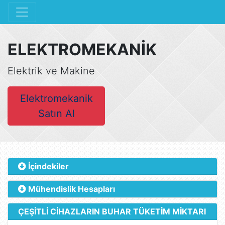
ELEKTROMEKANİK
Elektrik ve Makine
Elektromekanik
Satın Al
İçindekiler
Mühendislik Hesapları
ÇEŞİTLİ CİHAZLARIN BUHAR TÜKETİM MİKTARI