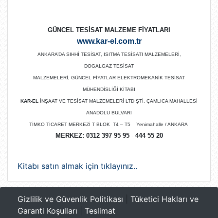
GÜNCEL TESİSAT MALZEME FİYATLARI
www.kar-el.com.tr
ANKARA’DA SIHHİ TESİSAT, ISITMA TESİSATI MALZEMELERİ,
DOGALGAZ TESİSAT
MALZEMELERİ, GÜNCEL FİYATLAR ELEKTROMEKANİK TESİSAT
MÜHENDİSLİĞİ KİTABI
KAR-EL
İNŞAAT VE TESİSAT MALZEMELERİ LTD ŞTİ. ÇAMLICA MAHALLESİ
ANADOLU BULVARI
TİMKO TİCARET MERKEZİ T BLOK T4 – T5 Yenimahalle / ANKARA
MERKEZ:
0312 397 95 95
-
444 55 20
Kitabı satın almak için tıklayınız..
Gizlilik ve Güvenlik Politikası
|
Tüketici Hakları ve
Garanti Koşulları
|
Teslimat