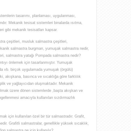
istemlerin tasarımı, planlaması, uygulanması,
ndır
. Mekanik tesisat sistemleri binalarda ısıtma,
i gibi mekanik tesisatları kapsar.
ra çeşitleri, musluk salmastra çeşitleri,
ekanik salmastra burgman, yumuşak salmastra nedir,
eri, salmastra yatağı
Pompada salmastra nedir?
ntıyı önlemek için tasarlanmıştır. Yumuşak
arda vb. birçok uygulamada yumuşak (örgülü)
ki, akışkana, basınca ve sıcaklığa göre farklılık
iplik ve yağlayıcıdan oluşmaktadır. Mekanik
 olmak üzere dönen sistemlerde ,başta akışkan ve
ngellenmesi amacıyla kullanılan sızdırmazlık
ak için kullanılan özel bir tür salmastradır. Grafit,
ir. Grafitli salmastralar, genellikle yüksek sıcaklık,
lon salmastra ne için kullanılır?