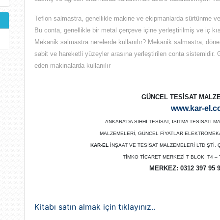
Teflon salmastra, genellikle makine ve ekipmanlarda sürtünme ve 
Bu conta, genellikle bir metal çerçeve içine yerleştirilmiş ve iç 
Mekanik salmastra nerelerde kullanılır? Mekanik salmastra, döner
sabit ve hareketli yüzeyler arasına yerleştirilen conta sistemidir.
eden makinalarda kullanılır
GÜNCEL TESİSAT MALZE
www.kar-el.c
ANKARA’DA SIHHİ TESİSAT, ISITMA TESİSATI
MALZEMELERİ, GÜNCEL FİYATLAR ELEKTROMEKAN
KAR-EL
İNŞAAT VE TESİSAT MALZEMELERİ LTD ŞTİ.
TİMKO TİCARET MERKEZİ T BLOK T4 – 
MERKEZ:
0312 397 95 
Kitabı satın almak için tıklayınız..