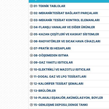
01-TEKNİK TABLOLAR
02-MEKANİKTESİSAT BAĞLANTI PARÇALARI
03-MEKANİK TESİSAT KONTROL ELEMANLARI
04-FLANŞLI VANALAR VE DİĞER ÜRÜNLER
05-KAZAN ÇEŞİTLERİ VE KASKAT SİSTEMLER
06-RADYATÖRLER VE SICAK HAVA CİHAZLARI
07-PRATİK ISI HESAPLARI
08-DÖŞEMEDEN ISITMA
09-GAZ YAKITLI ISITICILAR
10-ELEKTRİKLİ VE MAZOTLU ISITICILAR
11-DOGAL GAZ VE LPG TESİSATLARI
12-KALORİFER TESİSAT ŞEMALARI
13-BRÜLÖRLER
14-PLAKALI EŞANJÖR,AKÜMÜLASYON, BOYLER
15-GENLEŞME DEPOSU,DENGE TANKI