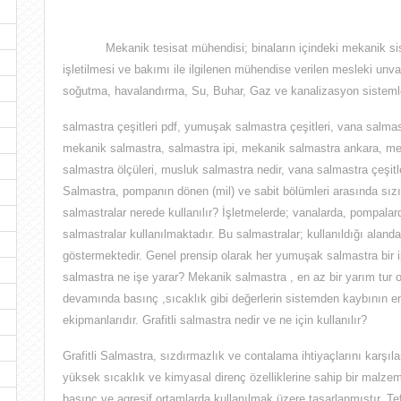
Mekanik tesisat mühendisi;
binaların içindeki mekanik s
işletilmesi ve bakımı ile ilgilenen mühendise verilen mesleki unva
soğutma, havalandırma, Su, Buhar, Gaz ve kanalizasyon sistemler
salmastra çeşitleri pdf, yumuşak salmastra çeşitleri, vana salmast
mekanik salmastra, salmastra ipi, mekanik salmastra ankara, m
salmastra ölçüleri, musluk salmastra nedir, vana salmastra çeşitl
Salmastra, pompanın dönen (mil) ve sabit bölümleri arasında sızı
salmastralar nerede kullanılır? İşletmelerde; vanalarda, pompal
salmastralar kullanılmaktadır. Bu salmastralar; kullanıldığı alanda
göstermektedir. Genel prensip olarak her yumuşak salmastra bir 
salmastra ne işe yarar? Mekanik salmastra , en az bir yarım tur
devamında basınç ,sıcaklık gibi değerlerin sistemden kaybının e
ekipmanlarıdır. Grafitli salmastra nedir ve ne için kullanılır?
Grafitli Salmastra, sızdırmazlık ve contalama ihtiyaçlarını karşılam
yüksek sıcaklık ve kimyasal direnç özelliklerine sahip bir malzemed
basınç ve agresif ortamlarda kullanılmak üzere tasarlanmıştır. Tef