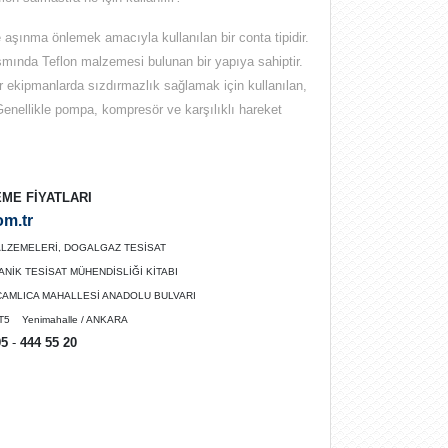
aşınma önlemek amacıyla kullanılan bir conta tipidir.
kısmında Teflon malzemesi bulunan bir yapıya sahiptir.
 ekipmanlarda sızdırmazlık sağlamak için kullanılan,
 Genellikle pompa, kompresör ve karşılıklı hareket
ME FİYATLARI
om.tr
 MALZEMELERİ, DOGALGAZ TESİSAT
İK TESİSAT MÜHENDİSLİĞİ KİTABI
 ÇAMLICA MAHALLESİ ANADOLU BULVARI
T5 Yenimahalle / ANKARA
95
-
444 55 20