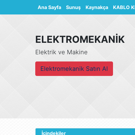
(current)
Ana Sayfa
Sunuş
Kaynakça
KABLO K
ELEKTROMEKANİK
Elektrik ve Makine
Elektromekanik Satın Al
İçindekiler