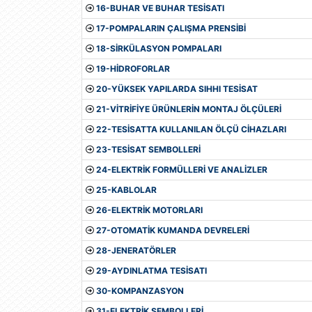
16-BUHAR VE BUHAR TESİSATI
17-POMPALARIN ÇALIŞMA PRENSİBİ
18-SİRKÜLASYON POMPALARI
19-HİDROFORLAR
20-YÜKSEK YAPILARDA SIHHI TESİSAT
21-VİTRİFİYE ÜRÜNLERİN MONTAJ ÖLÇÜLERİ
22-TESİSATTA KULLANILAN ÖLÇÜ CİHAZLARI
23-TESİSAT SEMBOLLERİ
24-ELEKTRİK FORMÜLLERİ VE ANALİZLER
25-KABLOLAR
26-ELEKTRİK MOTORLARI
27-OTOMATİK KUMANDA DEVRELERİ
28-JENERATÖRLER
29-AYDINLATMA TESİSATI
30-KOMPANZASYON
31-ELEKTRİK SEMBOLLERİ