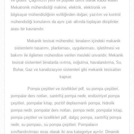
ve giderir. Çağımızın yeni ve popüler bilimi olarak kabul edilen
Mekatronik mühendisliği makine, elektrik, elektronik ve
bilgisayar mühendisliğinin evliliğinden doğan;
yazılım ve kontrol
mühendisliği
konularını da aynı çatı altında toplayan disiplinler
arası bir kavramdır.
Mekanik tesisat mühendisi;
binaların içindeki mekanik
sistemlerin tasarımı, planlaması, uygulanması, işletilmesi ve
bakımı ile ilgilenen mühendise verilen mesleki unvandır
. Mekanik
tesisat sistemleri binalarda ısıtma, soğutma, havalandırma, Su,
Buhar, Gaz ve kanalizasyon sistemleri gibi mekanik tesisatları
kapsar.
Pompa çeşitleri ve özellikleri pdf, su pompa çeşitleri,
pompalar ders notları, santrifüj pompa nedir, endüstriyel pompa
çeşitleri, pompalar kitap, pozitif deplasmanlı pompa, hidrolik
pompa nedir, pompalar ders notları, pompa nedir, pompalar kitap,
pompa çeşitleri ve özellikleri pdf, dalgıç pompa, santrifüj pompa
nedir, su pompası, su pompa çeşitleri.
Pompaların
sınıflandırılması esas olarak iki ana kategoriye ayrılır: Dinamik