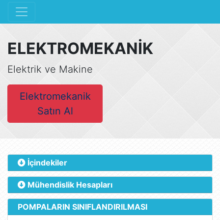
ELEKTROMEKANİK
Elektrik ve Makine
Elektromekanik
Satın Al
İçindekiler
Mühendislik Hesapları
POMPALARIN SINIFLANDIRILMASI