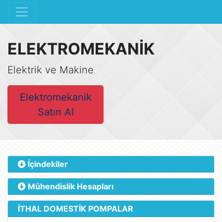
ELEKTROMEKANİK
Elektrik ve Makine
Elektromekanik
Satın Al
İçindekiler
Mühendislik Hesapları
İTHAL DOMESTİK POMPALAR