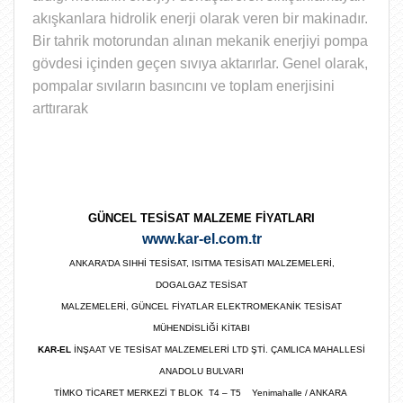
akışkanlara hidrolik enerji olarak veren bir makinadır.
Bir tahrik motorundan alınan mekanik enerjiyi pompa
gövdesi içinden geçen sıvıya aktarırlar. Genel olarak,
pompalar sıvıların basıncını ve toplam enerjisini
arttırarak
GÜNCEL TESİSAT MALZEME FİYATLARI
www.kar-el.com.tr
ANKARA’DA SIHHİ TESİSAT, ISITMA TESİSATI MALZEMELERİ,
DOGALGAZ TESİSAT
MALZEMELERİ, GÜNCEL FİYATLAR ELEKTROMEKANİK TESİSAT
MÜHENDİSLİĞİ KİTABI
KAR-EL
İNŞAAT VE TESİSAT MALZEMELERİ LTD ŞTİ. ÇAMLICA MAHALLESİ
ANADOLU BULVARI
TİMKO TİCARET MERKEZİ T BLOK T4 – T5 Yenimahalle / ANKARA