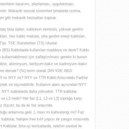
istemlerin tasarımı, planlaması, uygulanması,
ndır
. Mekanik tesisat sistemleri binalarda ısıtma,
i gibi mekanik tesisatları kapsar.
 bina tipleri, kablonun sembolü, yüksek gerilim
lıkları, hes kablo makara, orta gerilim enerji kabloları,
Tipi. TSE Standartları (TS) Uluslar
arı (BS) Kablolarda kullanılan maddeye ne denir? Kablo
kullanılabilmesi için saflaştırılması gerekir ki bunun
irlikte, alüminyum, berilyum-bakır ve kadmiyum–bakır
st ne demek? (St) terim olarak DIN VDE 0815
TTR mi NYY mi? NYY ve TTR Kablo Arasındaki Farklar
esnek ve taşınabilirdir. Kullanım alanı açısından NYY
ı, NYY kablolarda daha yüksektir. TTR kablolar,
 ve L3 nedir? Her faz (L1, L2 ve L3) toprağa karşı
az dışıdır, bu da iki faz arasında
olduğu anlamına gelir. L mavi mi kahverengi mi? Faz
blolar, halojen free kılıf yapısı ile yangın sırasında
Kablolar, bina içi tesisatlarda, telefon santral ile