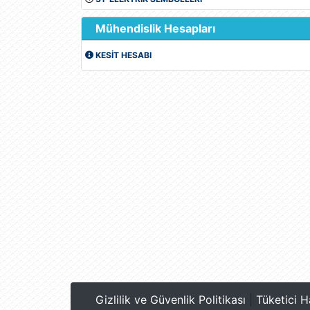
Mühendislik Hesapları
KESİT HESABI
Gizlilik ve Güvenlik Politikası
|
Tüketici H