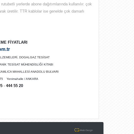
rutubetli yerlerde abone dağıtımlarında kullanılır. çok
rak üretilir. TTR kablolar ise genelde çok damarlı
ME FİYATLARI
om.tr
 MALZEMELERİ, DOGALGAZ TESİSAT
İK TESİSAT MÜHENDİSLİĞİ KİTABI
 ÇAMLICA MAHALLESİ ANADOLU BULVARI
T5 Yenimahalle / ANKARA
95
-
444 55 20