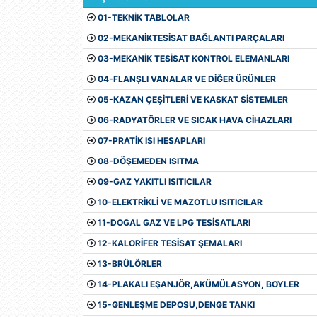
01-TEKNİK TABLOLAR
02-MEKANİKTESİSAT BAĞLANTI PARÇALARI
03-MEKANİK TESİSAT KONTROL ELEMANLARI
04-FLANŞLI VANALAR VE DİĞER ÜRÜNLER
05-KAZAN ÇEŞİTLERİ VE KASKAT SİSTEMLER
06-RADYATÖRLER VE SICAK HAVA CİHAZLARI
07-PRATİK ISI HESAPLARI
08-DÖŞEMEDEN ISITMA
09-GAZ YAKITLI ISITICILAR
10-ELEKTRİKLİ VE MAZOTLU ISITICILAR
11-DOGAL GAZ VE LPG TESİSATLARI
12-KALORİFER TESİSAT ŞEMALARI
13-BRÜLÖRLER
14-PLAKALI EŞANJÖR,AKÜMÜLASYON, BOYLER
15-GENLEŞME DEPOSU,DENGE TANKI