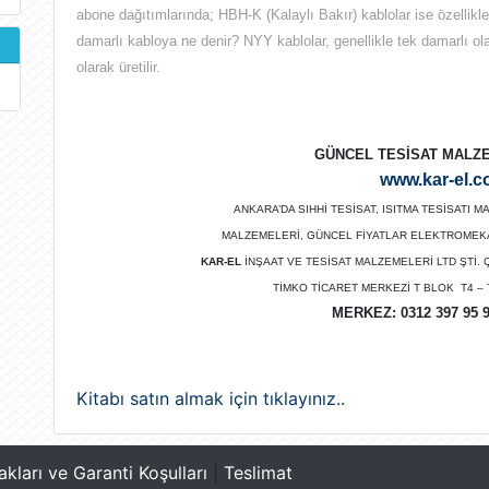
abone dağıtımlarında; HBH-K (Kalaylı Bakır) kablolar ise özellikle 
damarlı kabloya ne denir? NYY kablolar, genellikle tek damarlı ola
olarak üretilir.
GÜNCEL TESİSAT MALZE
www.kar-el.c
ANKARA’DA SIHHİ TESİSAT, ISITMA TESİSATI
MALZEMELERİ, GÜNCEL FİYATLAR ELEKTROMEKAN
KAR-EL
İNŞAAT VE TESİSAT MALZEMELERİ LTD ŞTİ.
TİMKO TİCARET MERKEZİ T BLOK T4 – 
MERKEZ:
0312 397 95 
Kitabı satın almak için tıklayınız..
akları ve Garanti Koşulları
|
Teslimat