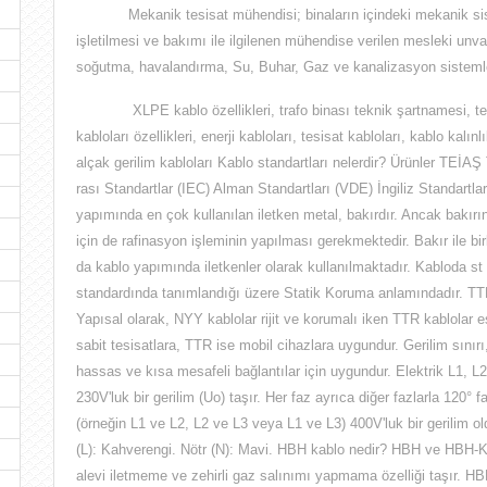
Mekanik tesisat mühendisi;
binaların içindeki mekanik s
işletilmesi ve bakımı ile ilgilenen mühendise verilen mesleki unva
soğutma, havalandırma, Su, Buhar, Gaz ve kanalizasyon sistemler
XLPE kablo özellikleri, trafo binası teknik şartnamesi, tedaş
kabloları özellikleri, enerji kabloları, tesisat kabloları, kablo kalın
alçak gerilim kabloları
Kablo standartları nelerdir? Ürünler TEİAŞ 
rası Standartlar (IEC) Alman Standartları (VDE) İngiliz Standartl
yapımında en çok kullanılan iletken metal, bakırdır. Ancak bakırın 
için de rafinasyon işleminin yapılması gerekmektedir. Bakır ile b
da kablo yapımında iletkenler olarak kullanılmaktadır. Kabloda 
standardında tanımlandığı üzere Statik Koruma anlamındadır. 
Yapısal olarak, NYY kablolar rijit ve korumalı iken TTR kablolar 
sabit tesisatlara, TTR ise mobil cihazlara uygundur. Gerilim sınır
hassas ve kısa mesafeli bağlantılar için uygundur. Elektrik L1, L2
230V'luk bir gerilim (Uo) taşır. Her faz ayrıca diğer fazlarla 120° f
(örneğin L1 ve L2, L2 ve L3 veya L1 ve L3) 400V'luk bir gerilim 
(L): Kahverengi. Nötr (N): Mavi. HBH kablo nedir? HBH ve HBH-K ka
alevi iletmeme ve zehirli gaz salınımı yapmama özelliği taşır. HBH 