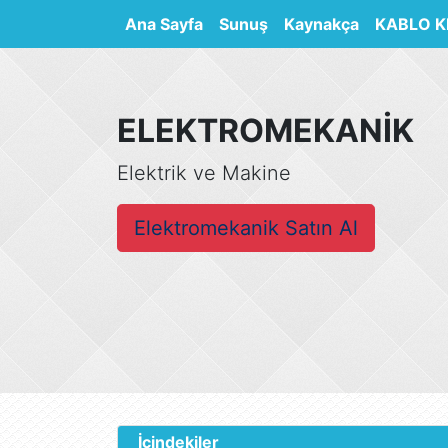
(current)
Ana Sayfa
Sunuş
Kaynakça
KABLO K
ELEKTROMEKANİK
Elektrik ve Makine
Elektromekanik Satın Al
İçindekiler