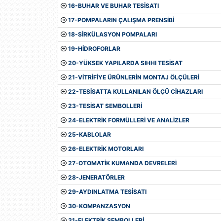
16-BUHAR VE BUHAR TESİSATI
17-POMPALARIN ÇALIŞMA PRENSİBİ
18-SİRKÜLASYON POMPALARI
19-HİDROFORLAR
20-YÜKSEK YAPILARDA SIHHI TESİSAT
21-VİTRİFİYE ÜRÜNLERİN MONTAJ ÖLÇÜLERİ
22-TESİSATTA KULLANILAN ÖLÇÜ CİHAZLARI
23-TESİSAT SEMBOLLERİ
24-ELEKTRİK FORMÜLLERİ VE ANALİZLER
25-KABLOLAR
26-ELEKTRİK MOTORLARI
27-OTOMATİK KUMANDA DEVRELERİ
28-JENERATÖRLER
29-AYDINLATMA TESİSATI
30-KOMPANZASYON
31-ELEKTRİK SEMBOLLERİ