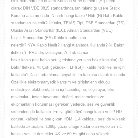
elektrikte harflerin anlamı
Kabloda st ne demek? (St) terim
olarak DIN VDE 0815 standardında tanımlandığı üzere Statik
Koruma anlamındadır. N harfi hangi kablo? Nötr (N) Hattı Kablo
standartları nelerdir? Ürünler, TEİAŞ Tipi, TSE Standartları (TS),
Uluslar Arası Standartlar (IEC), Alman Standartları (VDE),
İngiliz Standartları (BS) Kablo kısaltmaları
nelerdir? NYA Kablo Nedir? Hangi Alanlarda Kullanılır? N: Bakır
iletken,Y: PVC dış izolasyon, A: Tek damar
bakır kablo (tek kablo seti içerisinde yer alan bakır kablolar), N:
Bakır İletken, M: Çok çekirdekli. LIH(St)H kablo nedir ve ne için
kullanılır? Dahili ortamlarda sinyal iletim kablosu olarak kullanılır.
Özellikle elektromanyetik karışım ve girişimlerin olduğu
endüstriyel elektronik, bina içi haberleşme, bilgisayar, ofis
makinaları, insan hayatının, değerli malzemelerin ve
ekipmanların korunması gereken yerlerde, ses ve güvenlik
sistemlerinde kullanılır. En iyi görüntüyü hangi kablo verir? HD
görüntü kalitesi ile öne çıkan HDMI 1.4 kablosu, sesi de yüksek
kalitede aktarabilir. 1080p çözünürlüğe kadar olan videoları 7.1
kanallı ses ile destekler. 4K ve 60 Hz gibi daha yüksek