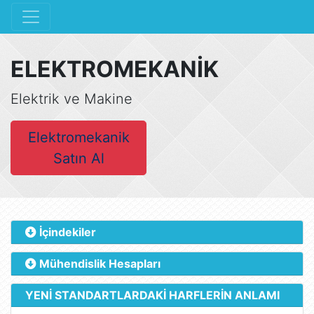
ELEKTROMEKANİK
Elektrik ve Makine
Elektromekanik
Satın Al
İçindekiler
Mühendislik Hesapları
YENİ STANDARTLARDAKİ HARFLERİN ANLAMI