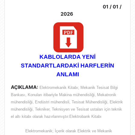
01 / 01 /
2026
KABLOLARDA YENİ
STANDARTLARDAKİ HARFLERİN
ANLAMI
AÇIKLAMA:
Elektromekanik Kitabı; Mekanik Tesisat Bilgi
Bankası, Konuları itibariyle Makina mühendisliği, Mekatronik
mühendisliği, Endüstri mühendisli, Tesisat Mühendisliği, Elektrik
mühendisliği, Tekniker, Teknisyen ve Tesisat ustaları için teknik
el altı kitabı olarak hazırlanmıştır.Elektrobank Kitabı
Elektromekanik; İçerik olarak
Elektrik ve Mekanik