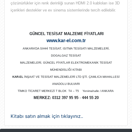
çözünürlükler için renk derinliği sunan HDMI 2.0 kabloları ise 3D
içerikleri destekler ve ev sinema sistemlerinde tercih edilebilir.
GÜNCEL TESİSAT MALZEME FİYATLARI
www.kar-el.com.tr
ANKARA’DA SIHHİ TESİSAT, ISITMA TESİSATI MALZEMELERİ,
DOGALGAZ TESİSAT
MALZEMELERİ, GÜNCEL FİYATLAR ELEKTROMEKANİK TESİSAT
MÜHENDİSLİĞİ KİTABI
KAR-EL
İNŞAAT VE TESİSAT MALZEMELERİ LTD ŞTİ. ÇAMLICA MAHALLESİ
ANADOLU BULVARI
TİMKO TİCARET MERKEZİ T BLOK T4 – T5 Yenimahalle / ANKARA
MERKEZ:
0312 397 95 95
-
444 55 20
Kitabı satın almak için tıklayınız..