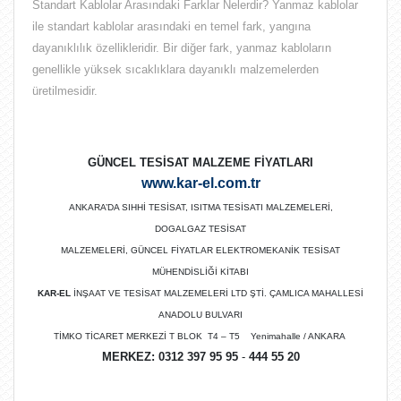
Standart Kablolar Arasındaki Farklar Nelerdir? Yanmaz kablolar
ile standart kablolar arasındaki en temel fark, yangına
dayanıklılık özellikleridir. Bir diğer fark, yanmaz kabloların
genellikle yüksek sıcaklıklara dayanıklı malzemelerden
üretilmesidir.
GÜNCEL TESİSAT MALZEME FİYATLARI
www.kar-el.com.tr
ANKARA’DA SIHHİ TESİSAT, ISITMA TESİSATI MALZEMELERİ,
DOGALGAZ TESİSAT
MALZEMELERİ, GÜNCEL FİYATLAR ELEKTROMEKANİK TESİSAT
MÜHENDİSLİĞİ KİTABI
KAR-EL
İNŞAAT VE TESİSAT MALZEMELERİ LTD ŞTİ. ÇAMLICA MAHALLESİ
ANADOLU BULVARI
TİMKO TİCARET MERKEZİ T BLOK T4 – T5 Yenimahalle / ANKARA
MERKEZ:
0312 397 95 95
-
444 55 20