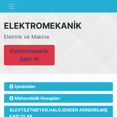
ELEKTROMEKANİK
Elektrik ve Makine
Elektromekanik
Satın Al
İçindekiler
Mühendislik Hesapları
ALEV'İ İLETMEYEN,HALOJENDEN ARINDIRILMIŞ
KABLOLAR