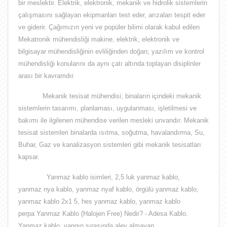
bir meslektir
. Elektrik, elektronik, mekanik ve hidrolik sistemlerin
çalışmasını sağlayan ekipmanları test eder, arızaları tespit eder
ve giderir. Çağımızın yeni ve popüler bilimi olarak kabul edilen
Mekatronik mühendisliği makine, elektrik, elektronik ve
bilgisayar mühendisliğinin evliliğinden doğan;
yazılım ve kontrol
mühendisliği
konularını da aynı çatı altında toplayan disiplinler
arası bir kavramdır.
Mekanik tesisat mühendisi;
binaların içindeki mekanik
sistemlerin tasarımı, planlaması, uygulanması, işletilmesi ve
bakımı ile ilgilenen mühendise verilen mesleki unvandır
. Mekanik
tesisat sistemleri binalarda ısıtma, soğutma, havalandırma, Su,
Buhar, Gaz ve kanalizasyon sistemleri gibi mekanik tesisatları
kapsar.
Yanmaz kablo isimleri, 2,5 luk yanmaz kablo,
yanmaz nya kablo, yanmaz nyaf kablo, örgülü yanmaz kablo,
yanmaz kablo 2x1 5, hes yanmaz kablo, yanmaz kablo
perpa
Yanmaz Kablo (Halojen Free) Nedir? - Adesa Kablo.
Yanmaz kablo, yangın sırasında alev almayan,