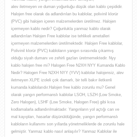
alev iletmeyen ve duman yoğunluğu düşük olan kablo çeşididir.
Halojen free olarak da adlandırılan bu kablolar, polivinil klorür
(PVC) gibi halojen içeren malzemelerden üretilmez. Halojen
içermeyen kablo nedir? Çoğunlukla yanmaz kablo olarak
adlandırılan Halojen Free kablolar ise tehlikeli ametalleri
içermeyen malzemelerden üretilmektedir. Halojen Free kablolar,
Polivinil klorür (PVC) kabloların yangın sırasında çıkarmış
olduğu siyah dumanı ve zehirli gazları üretmemektedir. Nyy
kablo halojen free mi? Halogen Free N2XH NYY Kumanda Kablo
Nedir? Halogen Free N2XH NYY (YVV) kablolar halojensiz, alev
iletmeyen XLPE izoleli çok damarlı, bir telli bakır iletkenli
kumanda kablolarıdır.Halojen free kablo zorunlu mu? Genel
olarak yangın performanslı kablolar LSOH, LSZH (Low Smoke,
Zero Halogen), LSHF (Low Smoke, Halogen Free) gibi kısa
kodlamalarla adlandırılmaktadır. Yangınların yol açtığı can ve
mal kayıpları, hasarlar düşünüldüğünde, yangın performanslı
kabloların kullanımı son yıllarda yönetmeliklerde de zorunlu hale
gelmiştir. Yanmaz kablo nasıl anlaşılır? Yanmaz Kablolar ile